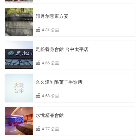
印月創意東方宴
4.31 公里
足松養身會館 台中太平店
4.65 公里
久久津乳酪菓子手造所
4.68 公里
水悅精品會館
4.77 公里