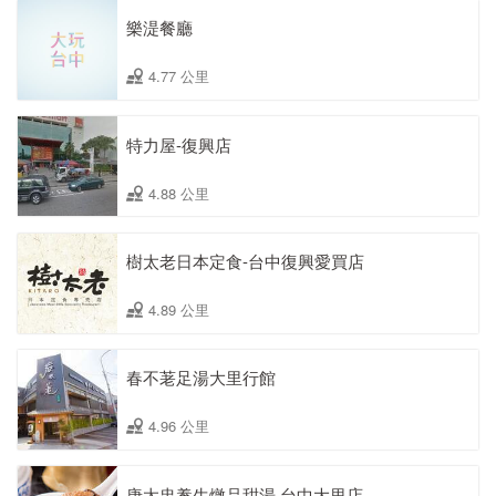
樂湜餐廳
4.77 公里
特力屋-復興店
4.88 公里
樹太老日本定食-台中復興愛買店
4.89 公里
春不荖足湯大里行館
4.96 公里
唐太盅養生燉品甜湯 台中大里店