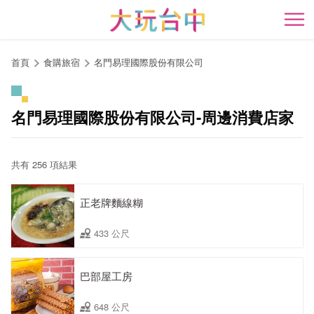
跳
到
開
主
要
首頁
食購旅宿
名門易理國際股份有限公司
內
容
區
名門易理國際股份有限公司-周邊消費店家
塊
共有 256 項結果
正老牌麵線糊
433 公尺
巴部屋工房
648 公尺