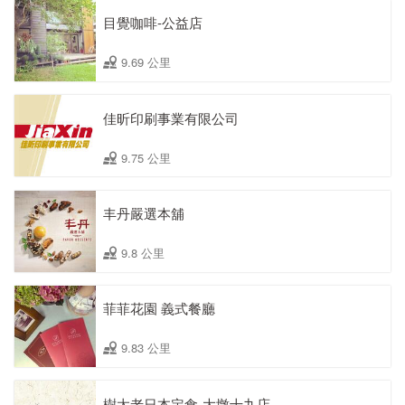
目覺咖啡-公益店
9.69 公里
佳昕印刷事業有限公司
9.75 公里
丰丹嚴選本舖
9.8 公里
菲菲花園 義式餐廳
9.83 公里
樹太老日本定食-大墩十九店