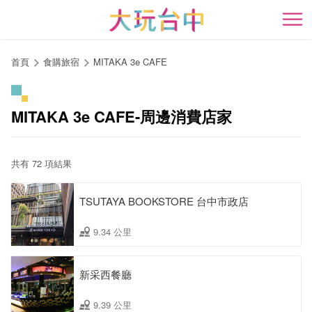
跳
到
開
主
要
首頁
食購旅宿
MITAKA 3e CAFE
內
容
區
MITAKA 3e CAFE-周邊消費店家
塊
共有 72 項結果
TSUTAYA BOOKSTORE 台中市政店
9.34 公里
新采西餐廳
9.39 公里