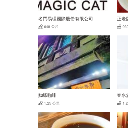
名門易理國際股份有限公司
正老
648 公尺
93
黝脈咖啡
春水
1.25 公里
1.