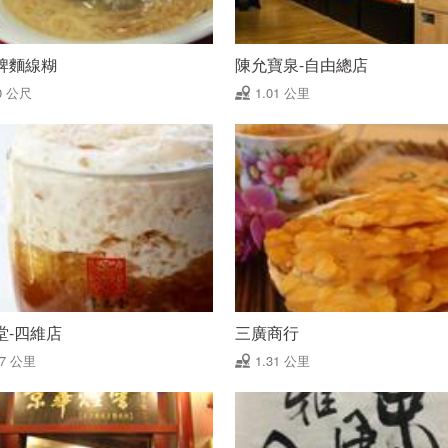
牌麵線糊
陳允寶泉-自由總店
0 公尺
1.01 公里
堂-四維店
三廣商行
27 公里
1.31 公里