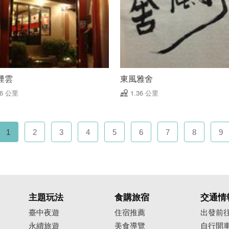
煙雲
東風雅舍
36 公里
1.36 公里
1
2
3
4
5
6
7
8
9
主題玩法
食購旅宿
交通情
臺中夜遊
住宿推薦
出發前
永續旅遊
美食導覽
自行開