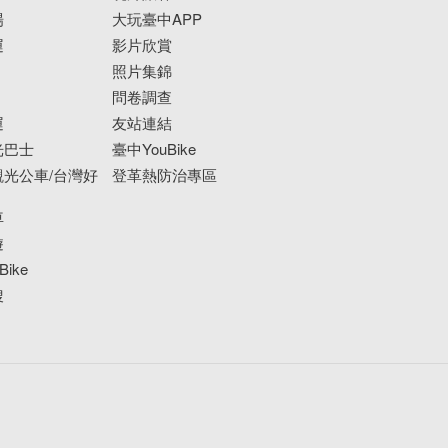
場
大玩臺中APP
運
影片欣賞
照片集錦
問卷調查
運
友站連結
光巴士
臺中YouBike
光公車/台灣好
登革熱防治專區
車
遊
ike
搜