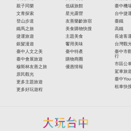
親子同樂
低碳旅館
臺中機
文青探索
星光露營
台中捷
登山步道
友善樂齡旅宿
臺鐵
鐵馬之旅
美食購物快搜
高鐵
捷運旅遊
主題美食
長途客
銀髮漫遊
饗用美味
台灣觀
臺中人文之美
臺中特產
臺中市觀
行
臺中會展旅遊
購物商圈
市區公
穆斯林友善之旅
優惠情報
駕車旅
原民觀光
臺中YouB
更多主題旅遊
租車快
更多好玩遊程