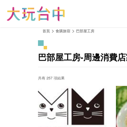
跳
到
主
要
內
:::
首頁
食購旅宿
巴部屋工房
容
區
塊
巴部屋工房-周邊消費店
共有 257 項結果