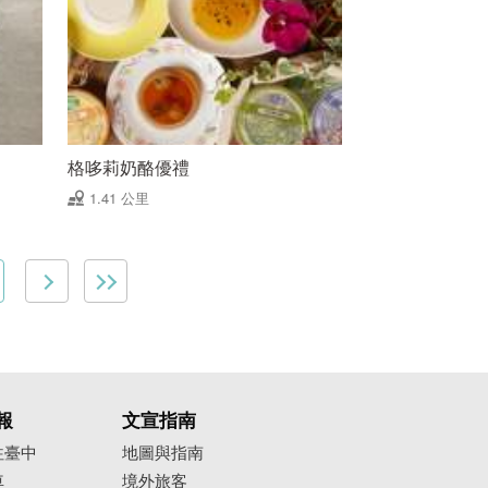
格哆莉奶酪優禮
1.41 公里
報
文宣指南
往臺中
地圖與指南
車
境外旅客