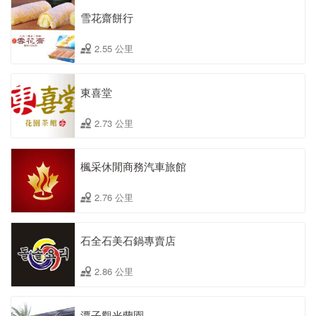
雪花齋餅行
2.55 公里
東喜堂
2.73 公里
楓采休閒商務汽車旅館
2.76 公里
石全石美石鍋專賣店
2.86 公里
潭子觀光蘭園