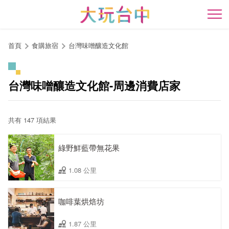
跳
到
開
主
要
首頁
食購旅宿
台灣味噌釀造文化館
內
容
區
台灣味噌釀造文化館-周邊消費店家
塊
共有 147 項結果
綠野鮮藍帶無花果
1.08 公里
咖啡葉烘焙坊
1.87 公里