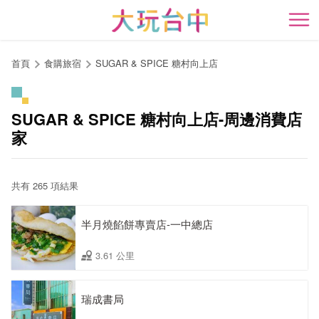
跳
到
開
主
要
首頁
食購旅宿
SUGAR & SPICE 糖村向上店
內
容
區
SUGAR & SPICE 糖村向上店-周邊消費店
塊
家
共有 265 項結果
半月燒餡餅專賣店-一中總店
3.61 公里
瑞成書局