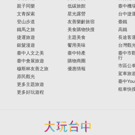
親子同樂
低碳旅館
臺中機
文青探索
星光露營
台中捷
登山步道
友善樂齡旅宿
臺鐵
鐵馬之旅
美食購物快搜
高鐵
捷運旅遊
主題美食
長途客
銀髮漫遊
饗用美味
台灣觀
臺中人文之美
臺中特產
臺中市觀
行
臺中會展旅遊
購物商圈
市區公
穆斯林友善之旅
優惠情報
駕車旅
原民觀光
臺中YouB
更多主題旅遊
租車快
更多好玩遊程