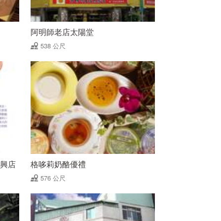
阿明師老店太陽堂
538 公尺
復興店
格哆莉奶酪優禮
576 公尺