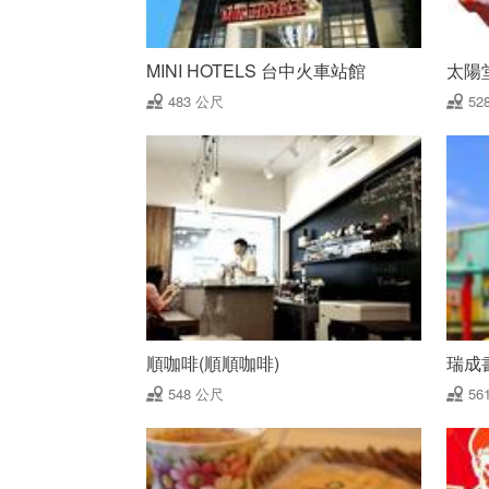
MINI HOTELS 台中火車站館
太陽
483 公尺
52
順咖啡(順順咖啡)
瑞成
548 公尺
56