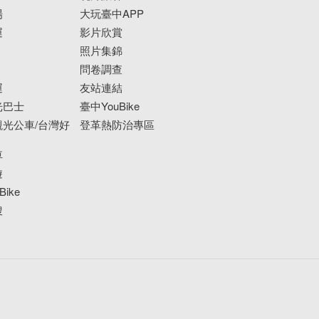
場
大玩臺中APP
運
影片欣賞
照片集錦
問卷調查
運
友站連結
光巴士
臺中YouBike
光公車/台灣好
登革熱防治專區
車
遊
ike
搜