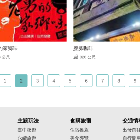
的家鄉味
黝脈咖啡
8 公尺
826 公尺
1
2
3
4
5
6
7
8
9
主題玩法
食購旅宿
交通情
臺中夜遊
住宿推薦
出發前
永續旅遊
美食導覽
自行開