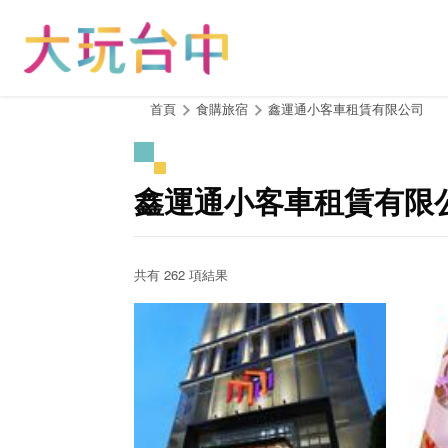
跳
到
主
要
內
:::
首頁
食購旅宿
鑫運通小客車租賃有限公司
容
區
塊
鑫運通小客車租賃有限
共有 262 項結果