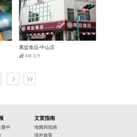
萬益食品-中山店
838 公尺
報
文宣指南
往臺中
地圖與指南
車
境外旅客