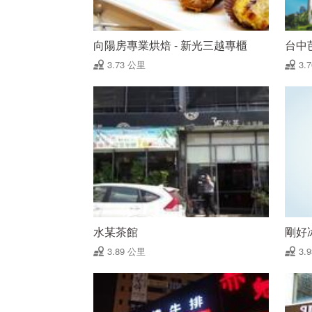
向陽房專業烘焙 - 新光三越專櫃
台中
3.73 公里
3.
水某茶館
剛好
3.89 公里
3.