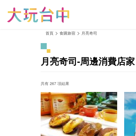
跳
到
主
要
內
:::
首頁
食購旅宿
月亮奇司
容
區
塊
月亮奇司-周邊消費店家
共有 267 項結果