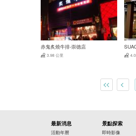
赤鬼炙燒牛排-崇德店
SUA
3.98 公里
4.
最新消息
景點探索
活動年曆
即時影像