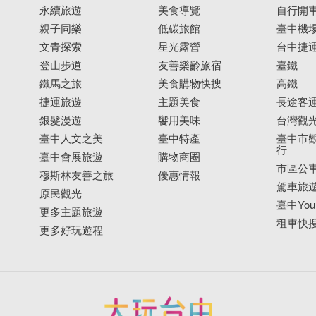
永續旅遊
美食導覽
自行開
親子同樂
低碳旅館
臺中機
文青探索
星光露營
台中捷
登山步道
友善樂齡旅宿
臺鐵
鐵馬之旅
美食購物快搜
高鐵
捷運旅遊
主題美食
長途客
銀髮漫遊
饗用美味
台灣觀
臺中人文之美
臺中特產
臺中市觀
行
臺中會展旅遊
購物商圈
市區公
穆斯林友善之旅
優惠情報
駕車旅
原民觀光
臺中YouB
更多主題旅遊
租車快
更多好玩遊程