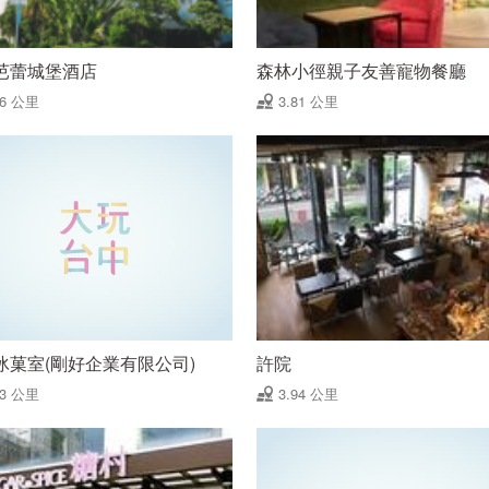
芭蕾城堡酒店
森林小徑親子友善寵物餐廳
76 公里
3.81 公里
冰菓室(剛好企業有限公司)
許院
93 公里
3.94 公里