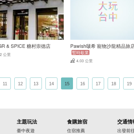
GR & SPICE 糖村崇德店
Pawish啵希 寵物沙龍精品旅
暫時歇業
02 公里
4.03 公里
11
12
13
14
15
16
17
18
19
主題玩法
食購旅宿
交通情
臺中夜遊
住宿推薦
出發前