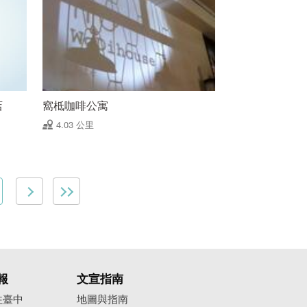
店
窩柢咖啡公寓
4.03 公里
報
文宣指南
往臺中
地圖與指南