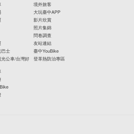
車
境外旅客
場
大玩臺中APP
運
影片欣賞
照片集錦
問卷調查
運
友站連結
光巴士
臺中YouBike
光公車/台灣好
登革熱防治專區
車
遊
ike
搜