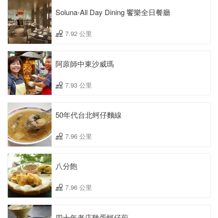
Soluna-All Day Dining 饗樂全日餐廳
7.92 公里
阿蒝師中東沙威瑪
7.93 公里
50年代台北蚵仔麵線
7.96 公里
八分飽
7.96 公里
四十年老店雞蛋蚵仔煎