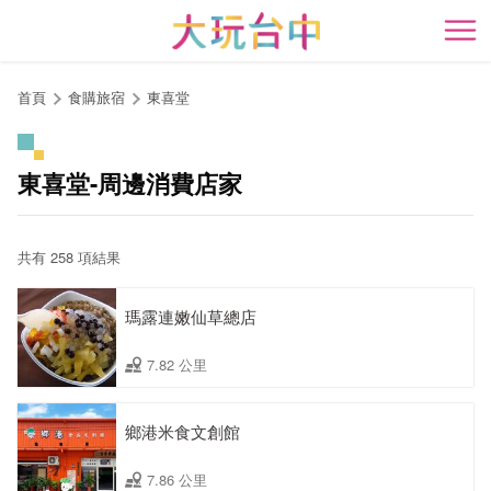
跳
到
開
主
要
首頁
食購旅宿
東喜堂
內
容
區
東喜堂-周邊消費店家
塊
共有 258 項結果
瑪露連嫩仙草總店
7.82 公里
鄉港米食文創館
7.86 公里