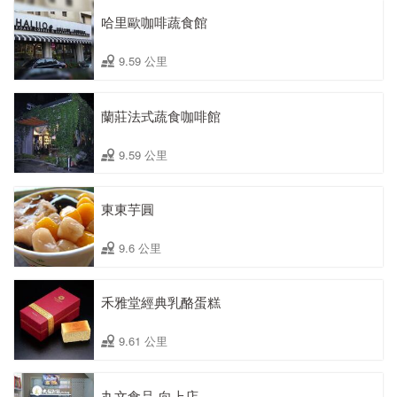
哈里歐咖啡蔬食館
9.59 公里
蘭莊法式蔬食咖啡館
9.59 公里
東東芋圓
9.6 公里
禾雅堂經典乳酪蛋糕
9.61 公里
丸文食品-向上店