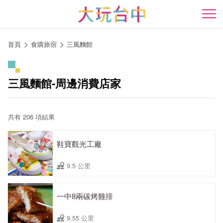
跳
到
開
主
要
首頁
食購旅宿
三風麵館
內
容
區
三風麵館-周邊消費店家
塊
共有 206 項結果
鞋寶觀光工廠
9.5 公里
一中8兩碳烤雞排
9.55 公里