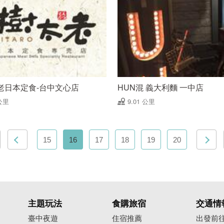
老日本定食-台中文心店
HUN混 義大利麵 一中店
公里
9.01 公里
15
16
17
18
19
20
主題玩法
食購旅宿
交通情
臺中夜遊
住宿推薦
出發前