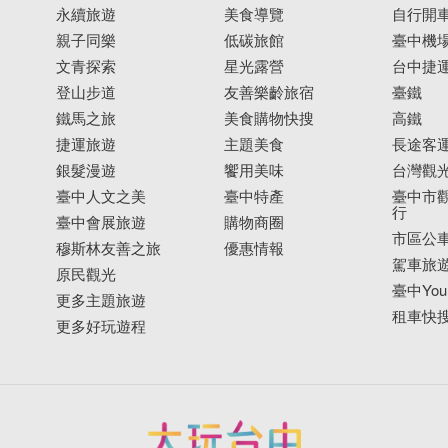
永續旅遊
美食導覽
自行開
親子同樂
低碳旅館
臺中機
文青探索
星光露營
台中捷
登山步道
友善樂齡旅宿
臺鐵
鐵馬之旅
美食購物快搜
高鐵
捷運旅遊
主題美食
長途客
銀髮漫遊
饗用美味
台灣觀
臺中人文之美
臺中特產
臺中市觀
行
臺中會展旅遊
購物商圈
市區公
穆斯林友善之旅
優惠情報
駕車旅
原民觀光
臺中YouB
更多主題旅遊
租車快
更多好玩遊程