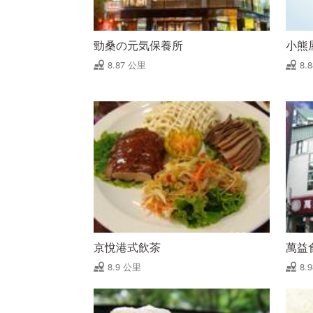
勁桑の元気保養所
小熊
8.87 公里
8.
京悅港式飲茶
萬益
8.9 公里
8.