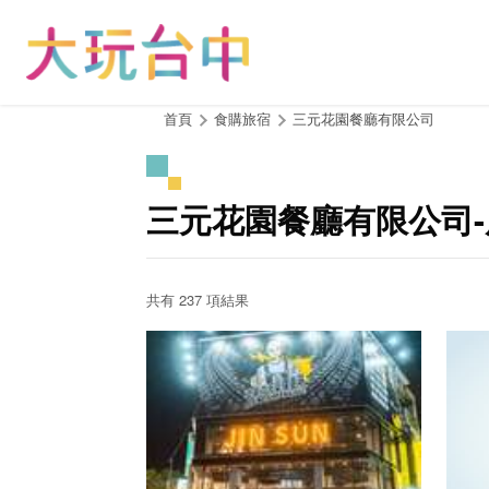
跳
到
主
要
內
:::
首頁
食購旅宿
三元花園餐廳有限公司
容
區
塊
三元花園餐廳有限公司
共有 237 項結果