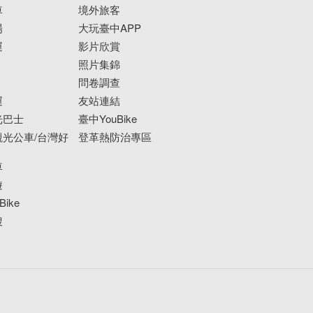
車
境外旅客
場
大玩臺中APP
運
影片欣賞
照片集錦
問卷調查
運
友站連結
光巴士
臺中YouBike
光公車/台灣好
登革熱防治專區
車
遊
ike
搜