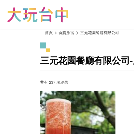
跳
到
主
要
內
:::
首頁
食購旅宿
三元花園餐廳有限公司
容
區
塊
三元花園餐廳有限公司
共有 237 項結果