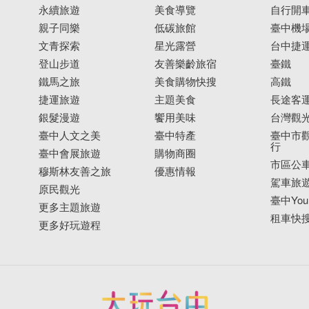
永續旅遊
美食導覽
自行開
親子同樂
低碳旅館
臺中機
文青探索
星光露營
台中捷
登山步道
友善樂齡旅宿
臺鐵
鐵馬之旅
美食購物快搜
高鐵
捷運旅遊
主題美食
長途客
銀髮漫遊
饗用美味
台灣觀
臺中人文之美
臺中特產
臺中市觀
行
臺中會展旅遊
購物商圈
市區公
穆斯林友善之旅
優惠情報
駕車旅
原民觀光
臺中YouB
更多主題旅遊
租車快
更多好玩遊程