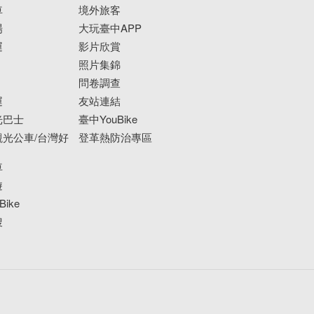
車
境外旅客
場
大玩臺中APP
運
影片欣賞
照片集錦
問卷調查
運
友站連結
光巴士
臺中YouBike
光公車/台灣好
登革熱防治專區
車
遊
ike
搜