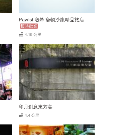
Pawish啵希 寵物沙龍精品旅店
暫時歇業
4.15 公里
印月創意東方宴
4.4 公里