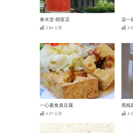
春水堂-朝富店
這一
3.84 公里
3.
一心素食臭豆腐
窩柢
4.27 公里
4.