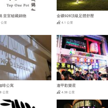
鍋 皇室秘藏鍋物
金礦928頂級足體舒壓
9 公里
4.1 公里
咖啡公寓
逢甲歡樂星
28 公里
4.38 公里