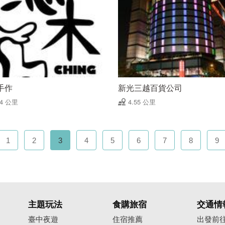
手作
新光三越百貨公司
54 公里
4.55 公里
1
2
3
4
5
6
7
8
9
主題玩法
食購旅宿
交通情
臺中夜遊
住宿推薦
出發前