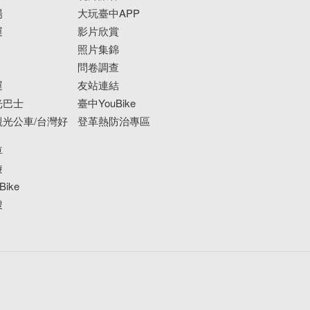
場
大玩臺中APP
運
影片欣賞
照片集錦
問卷調查
運
友站連結
光巴士
臺中YouBike
光公車/台灣好
登革熱防治專區
車
遊
ike
搜