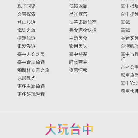
親子同樂
低碳旅館
臺中機
文青探索
星光露營
台中捷
登山步道
友善樂齡旅宿
臺鐵
鐵馬之旅
美食購物快搜
高鐵
捷運旅遊
主題美食
長途客
銀髮漫遊
饗用美味
台灣觀
臺中人文之美
臺中特產
臺中市觀
行
臺中會展旅遊
購物商圈
市區公
穆斯林友善之旅
優惠情報
駕車旅
原民觀光
臺中YouB
更多主題旅遊
租車快
更多好玩遊程