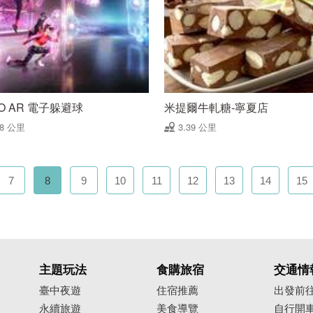
O AR 電子躲避球
米提爾牛軋糖-寧夏店
38 公里
3.39 公里
7
8
9
10
11
12
13
14
15
主題玩法
食購旅宿
交通情
臺中夜遊
住宿推薦
出發前
永續旅遊
美食導覽
自行開