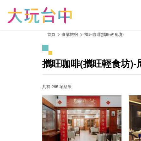
跳
到
主
要
內
:::
首頁
食購旅宿
攜旺咖啡(攜旺輕食坊)
容
區
塊
攜旺咖啡(攜旺輕食坊)
共有 265 項結果