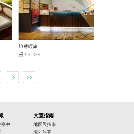
旅巷輕旅
3.41 公里
報
文宣指南
往臺中
地圖與指南
車
境外旅客