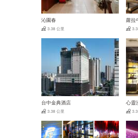
沁園春
蘿拉
3.38 公里
3.
台中金典酒店
心靈
3.38 公里
3.