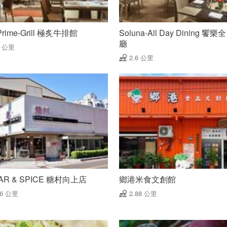
Prime-Grill 極炙牛排館
Soluna-All Day Dining 饗
廳
6 公里
2.6 公里
AR & SPICE 糖村向上店
鄉港米食文創館
86 公里
2.88 公里