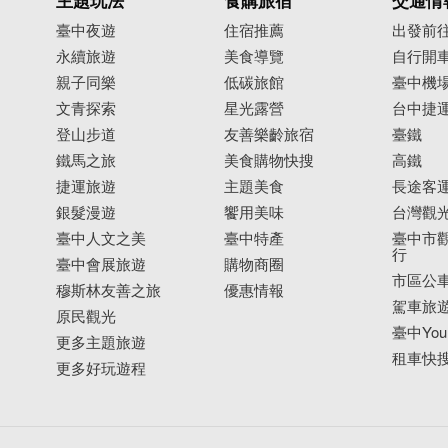
主題玩法
食購旅宿
交通情
臺中夜遊
住宿推薦
出發前
永續旅遊
美食導覽
自行開
親子同樂
低碳旅館
臺中機
文青探索
星光露營
台中捷
登山步道
友善樂齡旅宿
臺鐵
鐵馬之旅
美食購物快搜
高鐵
捷運旅遊
主題美食
長途客
銀髮漫遊
饗用美味
台灣觀
臺中人文之美
臺中特產
臺中市觀
行
臺中會展旅遊
購物商圈
市區公
穆斯林友善之旅
優惠情報
駕車旅
原民觀光
臺中YouB
更多主題旅遊
租車快
更多好玩遊程