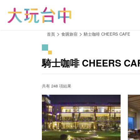
跳
到
主
要
內
:::
首頁
食購旅宿
騎士咖啡 CHEERS CAFE
容
區
塊
騎士咖啡 CHEERS C
共有 248 項結果