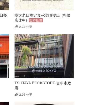
樂全日餐
樹太老日本定食-公益創始店 (整修
店休中)
暫時歇業
2.78 公里
TSUTAYA BOOKSTORE 台中市政
店
2.95 公里