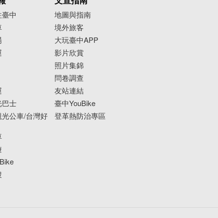
報
文宣指南
往臺中
地圖與指南
車
境外旅客
場
大玩臺中APP
運
影片欣賞
照片集錦
問卷調查
運
友站連結
光巴士
臺中YouBike
光公車/台灣好
登革熱防治專區
車
遊
ike
搜