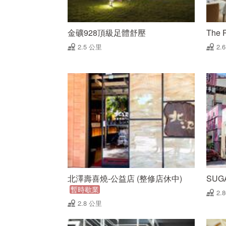
金礦928頂級足體舒壓
The 
2.5 公里
2.
北澤壽喜燒-公益店 (整修店休中)
SUG
暫時歇業
2.
2.8 公里