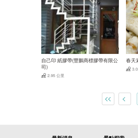
自己印 紙膠帶(豐鵬商標膠帶有限公
春天
司)
3.
2.95 公里