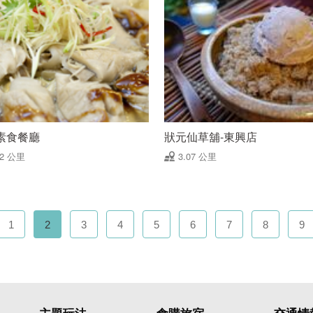
素食餐廳
狀元仙草舖-東興店
02 公里
3.07 公里
1
2
3
4
5
6
7
8
9