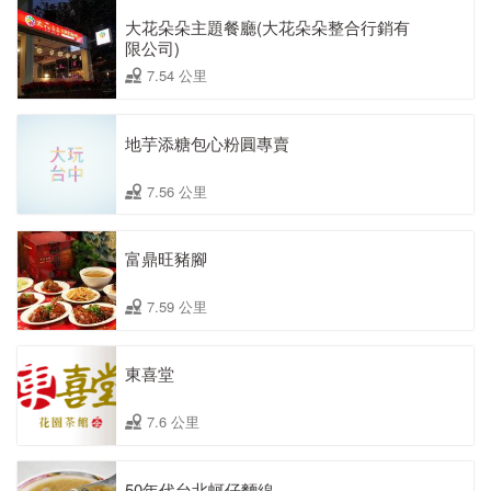
大花朵朵主題餐廳(大花朵朵整合行銷有
限公司)
7.54 公里
地芋添糖包心粉圓專賣
7.56 公里
富鼎旺豬腳
7.59 公里
東喜堂
7.6 公里
50年代台北蚵仔麵線