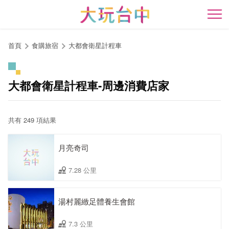
跳
到
開
主
要
首頁
食購旅宿
大都會衛星計程車
內
容
區
大都會衛星計程車-周邊消費店家
塊
共有 249 項結果
月亮奇司
7.28 公里
湯村麗緻足體養生會館
7.3 公里