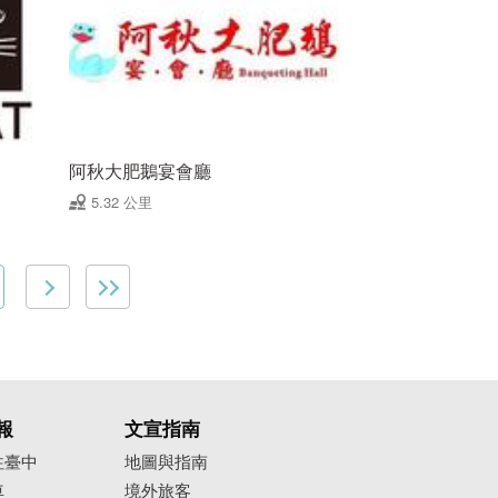
阿秋大肥鵝宴會廳
5.32 公里
報
文宣指南
往臺中
地圖與指南
車
境外旅客