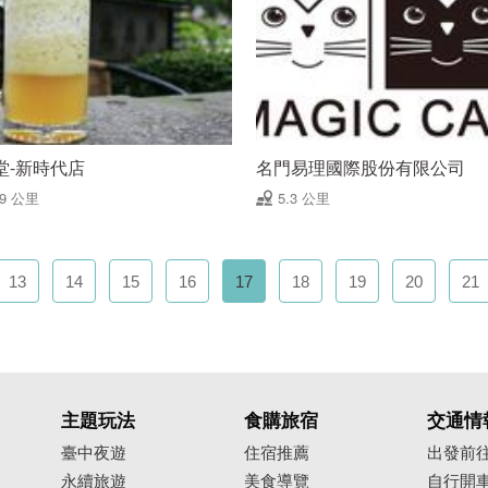
堂-新時代店
名門易理國際股份有限公司
29 公里
5.3 公里
13
14
15
16
17
18
19
20
21
主題玩法
食購旅宿
交通情
臺中夜遊
住宿推薦
出發前
永續旅遊
美食導覽
自行開