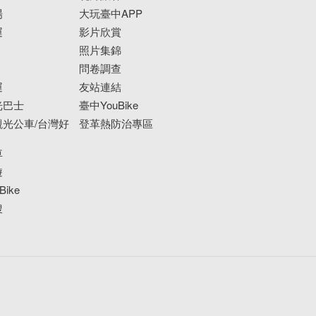
場
大玩臺中APP
運
影片欣賞
照片集錦
問卷調查
運
友站連結
光巴士
臺中YouBike
光公車/台灣好
登革熱防治專區
車
遊
ike
搜