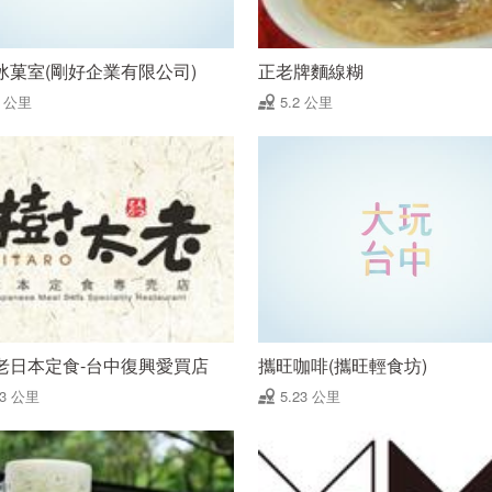
冰菓室(剛好企業有限公司)
正老牌麵線糊
2 公里
5.2 公里
老日本定食-台中復興愛買店
攜旺咖啡(攜旺輕食坊)
23 公里
5.23 公里