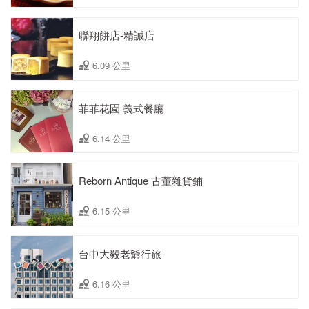
聯翔餅店-精誠店
6.09 公里
菲菲花園 義式餐廳
6.14 公里
Reborn Antique 古董雜貨鋪
6.15 公里
台中大毅老爺行旅
6.16 公里