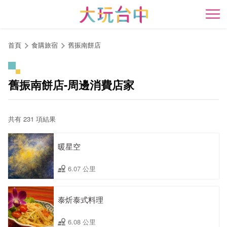
跳
到
開
主
要
首頁
食購旅宿
舊振南餅店
內
容
區
舊振南餅店-周邊消費店家
塊
共有 231 項結果
暖星空
6.07 公里
泰炘泰式料理
6.08 公里