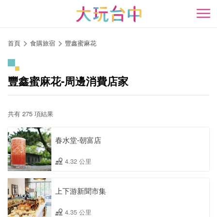
跳
到
開
主
要
首頁
食購旅宿
豐鑫蜜麻花
內
容
區
豐鑫蜜麻花-周邊消費店家
塊
共有 275 項結果
春水堂-朝富店
4.32 公里
上下游新聞市集
4.35 公里