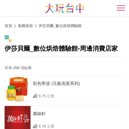
跳
到
開
主
要
首頁
食購旅宿
伊莎貝爾_數位烘焙體驗館
內
容
區
伊莎貝爾_數位烘焙體驗館-周邊消費店家
塊
共有 258 項結果
彩色寧波 (元氣泡菜系列)
6.75 公里
萬味軒
6.78 公里