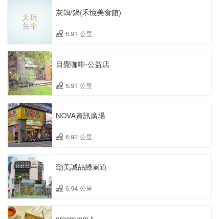
灰鴿/鍋(禾憶美食館)
6.91 公里
目覺咖啡-公益店
6.91 公里
NOVA資訊廣場
6.92 公里
勤美誠品綠園道
6.94 公里
creammm.t