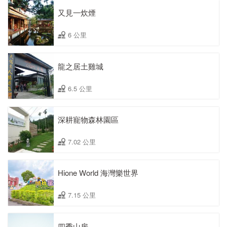
又見一炊煙
6 公里
龍之居土雞城
6.5 公里
深耕寵物森林園區
7.02 公里
Hione World 海灣樂世界
7.15 公里
四季山房