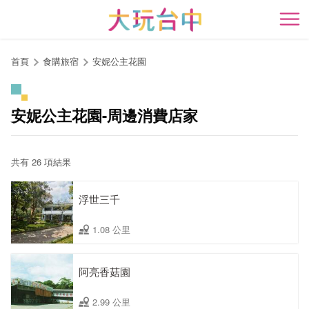
跳
到
開
主
要
首頁
食購旅宿
安妮公主花園
內
容
區
安妮公主花園-周邊消費店家
塊
共有 26 項結果
浮世三千
1.08 公里
阿亮香菇園
2.99 公里