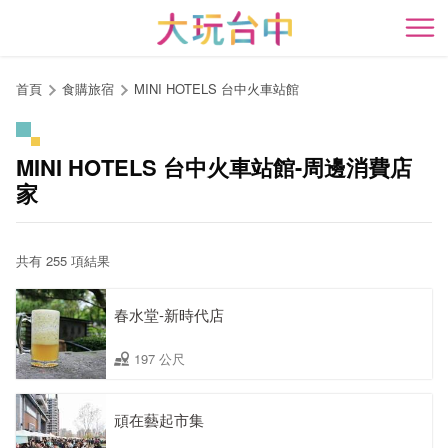
跳
到
開
主
要
首頁
食購旅宿
MINI HOTELS 台中火車站館
內
容
區
MINI HOTELS 台中火車站館-周邊消費店
塊
家
共有 255 項結果
春水堂-新時代店
197 公尺
頑在藝起市集