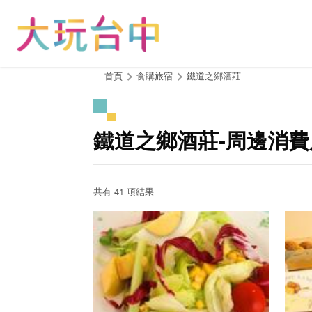
跳
到
主
要
內
:::
首頁
食購旅宿
鐵道之鄉酒莊
容
區
塊
鐵道之鄉酒莊-周邊消費
共有 41 項結果