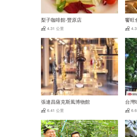
梨子咖啡館-豐原店
饗旺
4.31 公里
4.
張連昌薩克斯風博物館
台灣
6.41 公里
6.