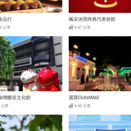
食品行
楓采休閒商務汽車旅館
35 公里
4.67 公里
味噌釀造文化館
麗寶OutletMall
6 公里
6.92 公里