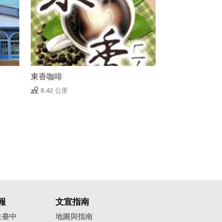
東香咖啡
8.42 公里
報
文宣指南
往臺中
地圖與指南