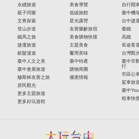
永續旅遊
美食導覽
自行開
親子同樂
低碳旅館
臺中機
文青探索
星光露營
台中捷
登山步道
友善樂齡旅宿
臺鐵
鐵馬之旅
美食購物快搜
高鐵
捷運旅遊
主題美食
長途客
銀髮漫遊
饗用美味
台灣觀
臺中人文之美
臺中特產
臺中市觀
行
臺中會展旅遊
購物商圈
市區公
穆斯林友善之旅
優惠情報
駕車旅
原民觀光
臺中YouB
更多主題旅遊
租車快
更多好玩遊程