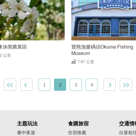
東休閒農業區
寶熊漁樂碼頭Okuma Fishing
Museum
52 公里
7.67 公里
1
2
3
4
主題玩法
食購旅宿
交通情
臺中夜遊
住宿推薦
出發前