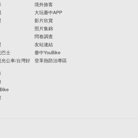
車
境外旅客
場
大玩臺中APP
運
影片欣賞
照片集錦
問卷調查
運
友站連結
光巴士
臺中YouBike
光公車/台灣好
登革熱防治專區
車
遊
ike
搜