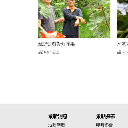
綠野鮮藍帶無花果
水流
6.97 公里
7.
最新消息
景點探索
活動年曆
即時影像