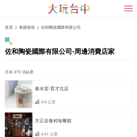
跳
到
開
主
要
首頁
食購旅宿
佐和陶瓷國際有限公司
內
容
區
佐和陶瓷國際有限公司-周邊消費店家
塊
共有 273 項結果
春水堂-育才北店
4.6 公里
方正谷眷村味餐館
4.61 公里