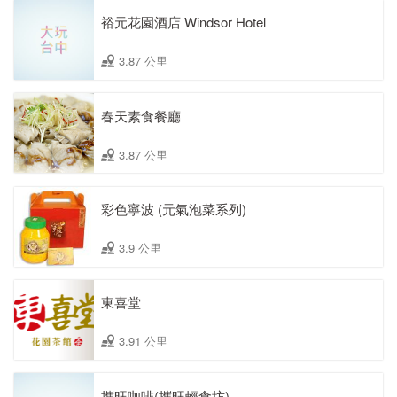
裕元花園酒店 Windsor Hotel
3.87 公里
春天素食餐廳
3.87 公里
彩色寧波 (元氣泡菜系列)
3.9 公里
東喜堂
3.91 公里
攜旺咖啡(攜旺輕食坊)