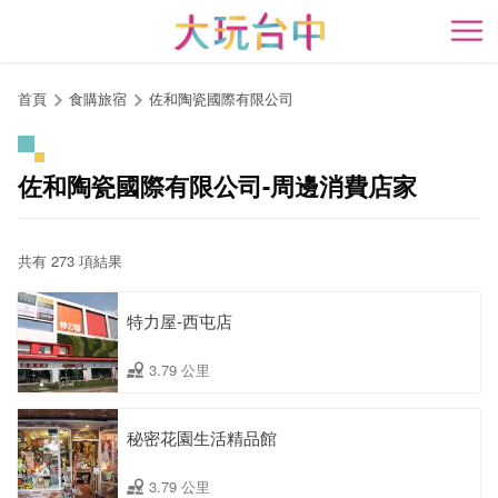
跳
到
開
主
要
首頁
食購旅宿
佐和陶瓷國際有限公司
內
容
區
佐和陶瓷國際有限公司-周邊消費店家
塊
共有 273 項結果
特力屋-西屯店
3.79 公里
秘密花園生活精品館
3.79 公里