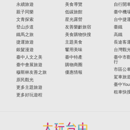
永續旅遊
美食導覽
自行開
親子同樂
低碳旅館
臺中機
文青探索
星光露營
台中捷
登山步道
友善樂齡旅宿
臺鐵
鐵馬之旅
美食購物快搜
高鐵
捷運旅遊
主題美食
長途客
銀髮漫遊
饗用美味
台灣觀
臺中人文之美
臺中特產
臺中市觀
行
臺中會展旅遊
購物商圈
市區公
穆斯林友善之旅
優惠情報
駕車旅
原民觀光
臺中YouB
更多主題旅遊
租車快
更多好玩遊程