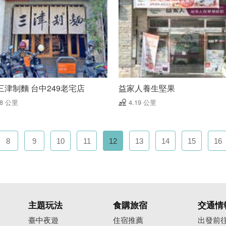
三津制麵 台中249老宅店
益家人養生堅果
18 公里
4.19 公里
8
9
10
11
12
13
14
15
16
主題玩法
食購旅宿
交通情
臺中夜遊
住宿推薦
出發前