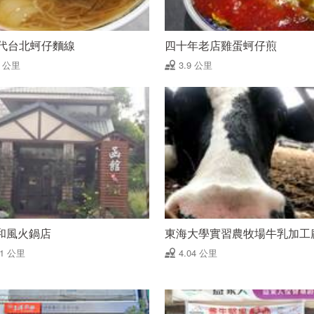
年代台北蚵仔麵線
四十年老店雞蛋蚵仔煎
9 公里
3.9 公里
和風火鍋店
東海大學實習農牧場牛乳加工
01 公里
4.04 公里