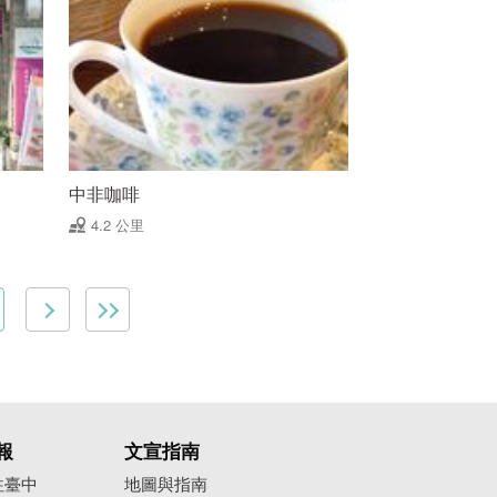
中非咖啡
4.2 公里
報
文宣指南
往臺中
地圖與指南