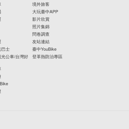
車
境外旅客
場
大玩臺中APP
運
影片欣賞
照片集錦
問卷調查
運
友站連結
光巴士
臺中YouBike
光公車/台灣好
登革熱防治專區
車
遊
ike
搜