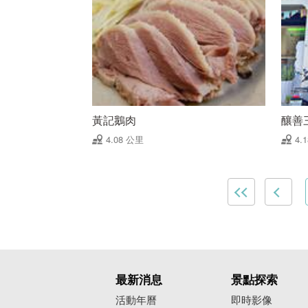
黃記鵝肉
釀善
4.08 公里
4.
最新消息
景點探索
活動年曆
即時影像