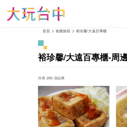
跳
到
主
要
內
:::
首頁
食購旅宿
裕珍馨/大遠百專櫃
容
區
塊
裕珍馨/大遠百專櫃-周
共有 265 項結果