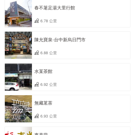
春不荖足湯大里行館
6.78 公里
陳允寶泉-台中新烏日門市
6.88 公里
水某茶館
6.92 公里
無藏茗茶
6.93 公里
東喜堂