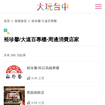
跳
到
開
主
要
首頁
食購旅宿
裕珍馨/大遠百專櫃
內
容
區
裕珍馨/大遠百專櫃-周邊消費店家
塊
共有 265 項結果
裕珍馨/烏日高鐵專櫃
6.46 公里
舊振南餅店
6.65 公里