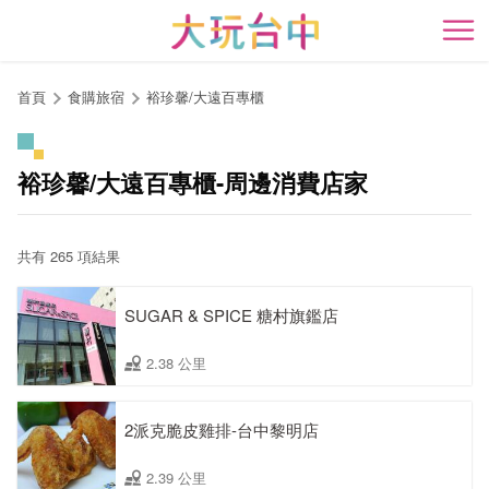
跳
到
開
主
要
首頁
食購旅宿
裕珍馨/大遠百專櫃
內
容
區
裕珍馨/大遠百專櫃-周邊消費店家
塊
共有 265 項結果
SUGAR & SPICE 糖村旗鑑店
2.38 公里
2派克脆皮雞排-台中黎明店
2.39 公里