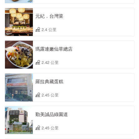
元紀．台灣菜
2.4 公里
瑪露連嫩仙草總店
2.42 公里
羅拉典藏蛋糕
2.45 公里
勤美誠品綠園道
2.45 公里