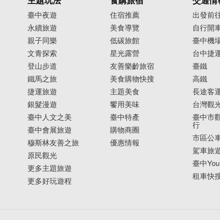
主題玩法
食購旅宿
交通情
臺中夜遊
住宿推薦
出發前
永續旅遊
美食導覽
自行開
親子同樂
低碳旅館
臺中機
文青探索
星光露營
台中捷
登山步道
友善樂齡旅宿
臺鐵
鐵馬之旅
美食購物快搜
高鐵
捷運旅遊
主題美食
長途客
銀髮漫遊
饗用美味
台灣觀
臺中人文之美
臺中特產
臺中市觀
行
臺中會展旅遊
購物商圈
市區公
穆斯林友善之旅
優惠情報
駕車旅
原民觀光
臺中YouB
更多主題旅遊
租車快
更多好玩遊程