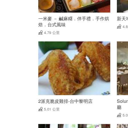
一米麥 － 鹹麻糬．伴手禮．手作烘
新天
焙．台式風味
4.
4.79 公里
2派克脆皮雞排-台中黎明店
Solu
廳
5.01 公里
5.