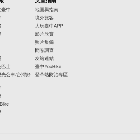
報
文宣指南
往臺中
地圖與指南
車
境外旅客
場
大玩臺中APP
運
影片欣賞
照片集錦
問卷調查
運
友站連結
光巴士
臺中YouBike
光公車/台灣好
登革熱防治專區
車
遊
ike
搜