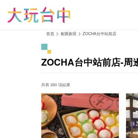
跳
到
主
要
內
:::
首頁
食購旅宿
ZOCHA台中站前店
容
區
塊
ZOCHA台中站前店-
共有 260 項結果