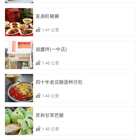
富鼎旺豬腳
1.41 公里
就醬拌(一中店)
1.42 公里
四十年老店雞蛋蚵仔煎
1.43 公里
昇和甘草芭樂
1.43 公里