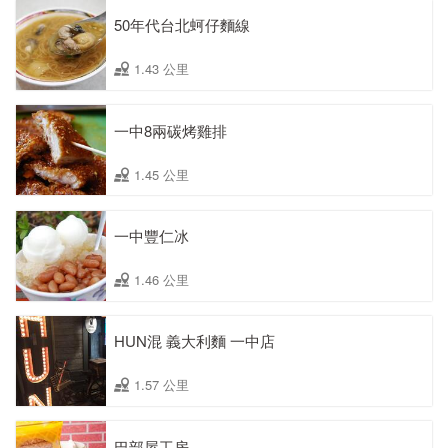
50年代台北蚵仔麵線
1.43 公里
一中8兩碳烤雞排
1.45 公里
一中豐仁冰
1.46 公里
HUN混 義大利麵 一中店
1.57 公里
巴部屋工房