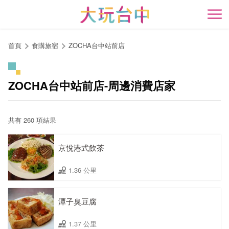
跳
到
開
主
要
首頁
食購旅宿
ZOCHA台中站前店
內
容
區
ZOCHA台中站前店-周邊消費店家
塊
共有 260 項結果
京悅港式飲茶
1.36 公里
潭子臭豆腐
1.37 公里