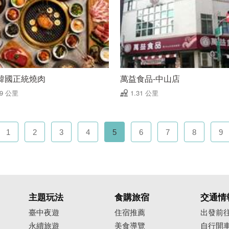
韓國正統燒肉
萬益食品-中山店
29 公里
1.31 公里
1
2
3
4
5
6
7
8
9
主題玩法
食購旅宿
交通情
臺中夜遊
住宿推薦
出發前
永續旅遊
美食導覽
自行開