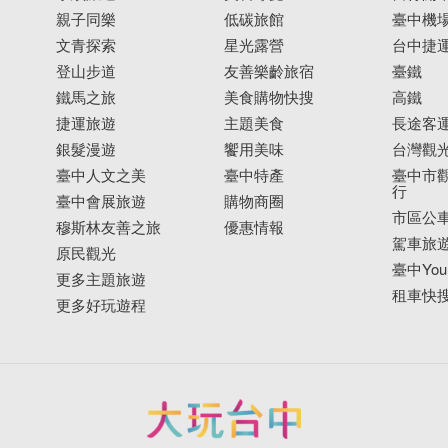
親子同樂
低碳旅館
臺中機
文青探索
星光露營
台中捷
登山步道
友善樂齡旅宿
臺鐵
鐵馬之旅
美食購物快搜
高鐵
捷運旅遊
主題美食
長途客
銀髮漫遊
饗用美味
台灣觀
臺中人文之美
臺中特產
臺中市觀
行
臺中會展旅遊
購物商圈
市區公
穆斯林友善之旅
優惠情報
駕車旅
原民觀光
臺中YouB
更多主題旅遊
租車快
更多好玩遊程