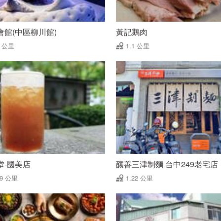
會館(中區柳川館)
黃記鵝肉
1 公里
1.1 公里
堂-國美店
釀善三津制麵 台中249老宅店
19 公里
1.22 公里