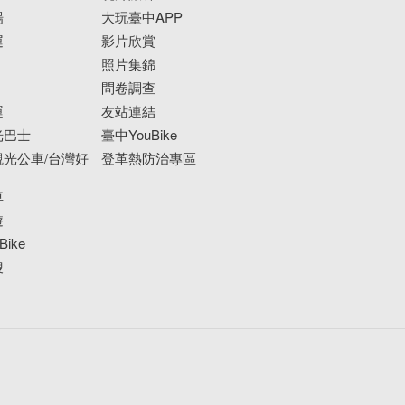
場
大玩臺中APP
運
影片欣賞
照片集錦
問卷調查
運
友站連結
光巴士
臺中YouBike
光公車/台灣好
登革熱防治專區
車
遊
ike
搜