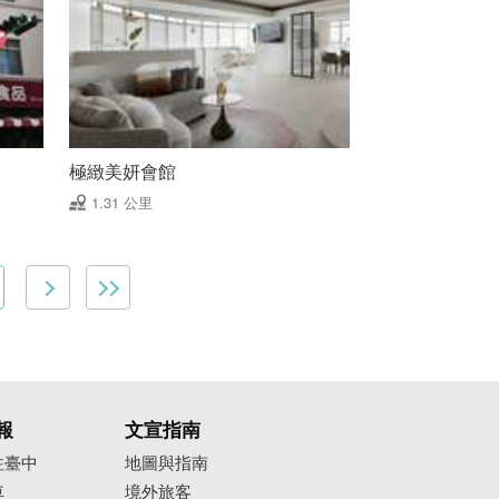
極緻美妍會館
1.31 公里
報
文宣指南
往臺中
地圖與指南
車
境外旅客