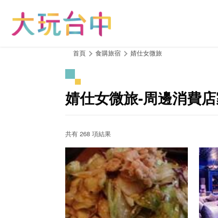
跳
到
主
要
內
:::
首頁
食購旅宿
婧仕女微旅
容
區
塊
婧仕女微旅-周邊消費店
共有 268 項結果