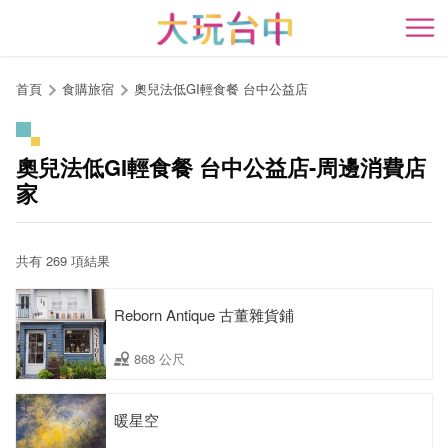
跳
到
開
主
要
首頁
食購旅宿
奧兒法低GI輕食餐 台中公益店
內
容
區
奧兒法低GI輕食餐 台中公益店-周邊消費店
塊
家
共有 269 項結果
Reborn Antique 古董雜貨鋪
868 公尺
暖星空