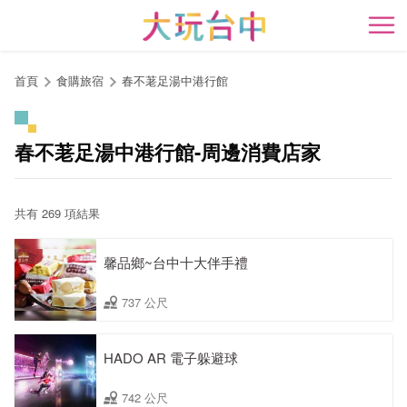
跳
到
開
主
要
首頁
食購旅宿
春不荖足湯中港行館
內
容
區
春不荖足湯中港行館-周邊消費店家
塊
共有 269 項結果
馨品鄉~台中十大伴手禮
737 公尺
HADO AR 電子躲避球
742 公尺