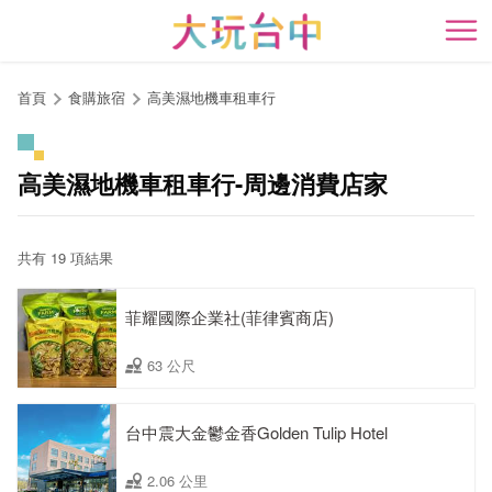
跳
到
開
主
要
首頁
食購旅宿
高美濕地機車租車行
內
容
區
高美濕地機車租車行-周邊消費店家
塊
共有 19 項結果
菲耀國際企業社(菲律賓商店)
63 公尺
台中震大金鬱金香Golden Tulip Hotel
2.06 公里