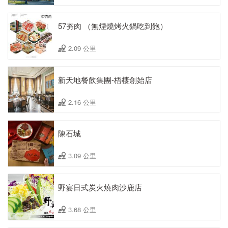
57夯肉 （無煙燒烤火鍋吃到飽）
2.09 公里
新天地餐飲集團-梧棲創始店
2.16 公里
陳石城
3.09 公里
野宴日式炭火燒肉沙鹿店
3.68 公里