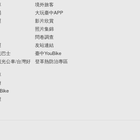
車
境外旅客
場
大玩臺中APP
運
影片欣賞
照片集錦
問卷調查
運
友站連結
光巴士
臺中YouBike
光公車/台灣好
登革熱防治專區
車
遊
ike
搜