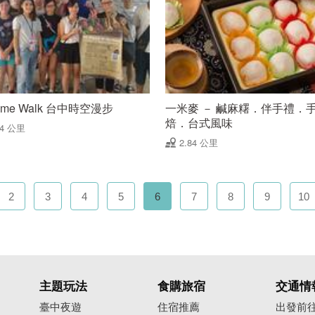
Time Walk 台中時空漫步
一米麥 － 鹹麻糬．伴手禮．
焙．台式風味
84 公里
2.84 公里
2
3
4
5
6
7
8
9
10
主題玩法
食購旅宿
交通情
臺中夜遊
住宿推薦
出發前