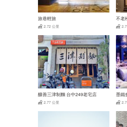
旅巷輕旅
不老
2.72 公里
2.
釀善三津制麵 台中249老宅店
墨鐵
2.77 公里
2.