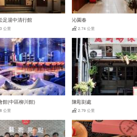
松足湯中清行館
沁園春
73 公里
2.74 公里
會館(中區柳川館)
陳彫刻處
78 公里
2.79 公里