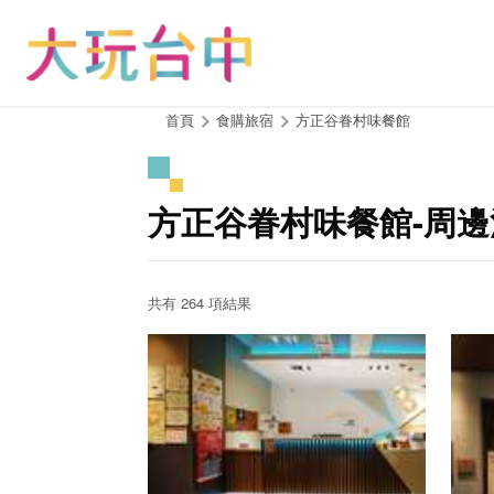
跳
到
主
要
內
:::
首頁
食購旅宿
方正谷眷村味餐館
容
區
塊
方正谷眷村味餐館-周
共有 264 項結果