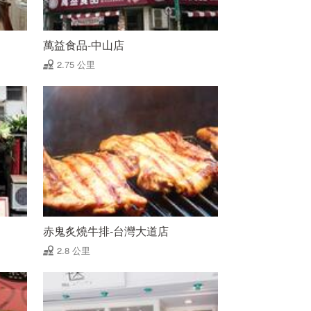
萬益食品-中山店
2.75 公里
赤鬼炙燒牛排-台灣大道店
2.8 公里