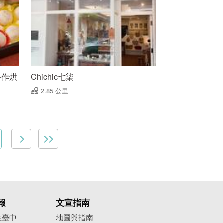
手作烘
Chichic七柒
2.85 公里
報
文宣指南
往臺中
地圖與指南