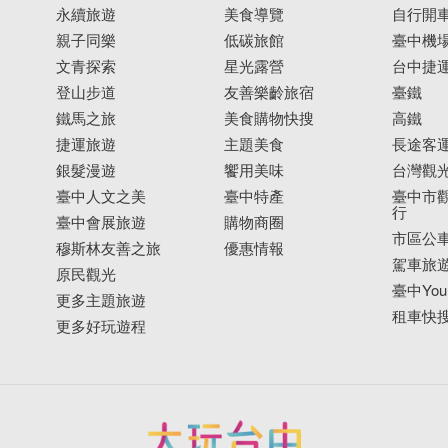
永續旅遊
美食導覽
自行開
親子同樂
低碳旅館
臺中機
文青探索
星光露營
台中捷
登山步道
友善樂齡旅宿
臺鐵
鐵馬之旅
美食購物快搜
高鐵
捷運旅遊
主題美食
長途客
銀髮漫遊
饗用美味
台灣觀
臺中人文之美
臺中特產
臺中市觀
行
臺中會展旅遊
購物商圈
市區公
穆斯林友善之旅
優惠情報
駕車旅
原民觀光
臺中YouB
更多主題旅遊
租車快
更多好玩遊程