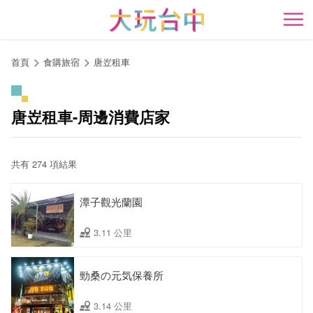
跳
到
開
主
要
首頁
食購旅宿
唐岦租車
內
容
區
唐岦租車-周邊消費店家
塊
共有 274 項結果
潭子觀光蘭園
3.11 公里
勁桑の元気保養所
3.14 公里