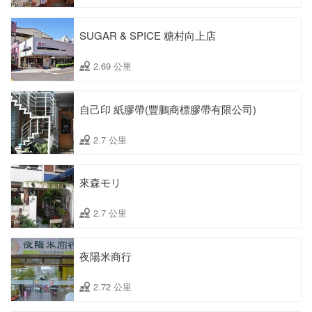
SUGAR & SPICE 糖村向上店
2.69 公里
自己印 紙膠帶(豐鵬商標膠帶有限公司)
2.7 公里
來森モリ
2.7 公里
夜陽米商行
2.72 公里