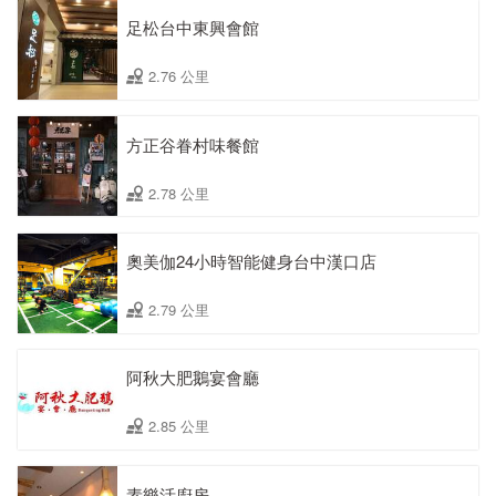
足松台中東興會館
2.76 公里
方正谷眷村味餐館
2.78 公里
奧美伽24小時智能健身台中漢口店
2.79 公里
阿秋大肥鵝宴會廳
2.85 公里
素樂活廚房