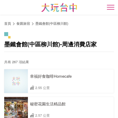
跳
到
開
主
要
首頁
食購旅宿
墨鐵會館(中區柳川館)
內
容
區
墨鐵會館(中區柳川館)-周邊消費店家
塊
共有 267 項結果
幸福好食咖啡Homecafe
2.55 公里
秘密花園生活精品館
2.57 公里