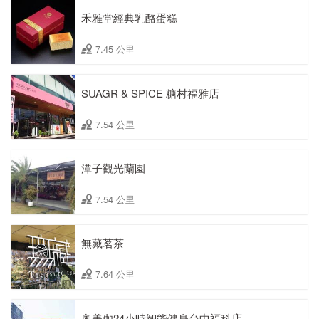
禾雅堂經典乳酪蛋糕
7.45 公里
SUAGR & SPICE 糖村福雅店
7.54 公里
潭子觀光蘭園
7.54 公里
無藏茗茶
7.64 公里
奧美伽24小時智能健身台中福科店