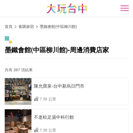
跳
到
開
主
要
首頁
食購旅宿
墨鐵會館(中區柳川館)
內
容
區
墨鐵會館(中區柳川館)-周邊消費店家
塊
共有 267 項結果
陳允寶泉-台中新烏日門市
7.35 公里
不老松足湯中科行館
7.35 公里