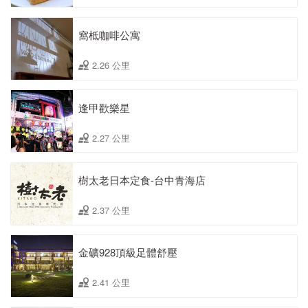
窩柢咖啡公寓
2.26 公里
逢甲歡樂星
2.27 公里
樹太老日本定食-台中青海店
2.37 公里
金礦928頂級足體舒壓
2.41 公里