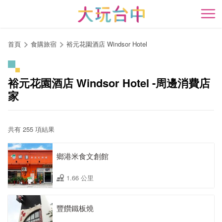
跳
到
開
主
要
首頁
食購旅宿
裕元花園酒店 Windsor Hotel
內
容
區
裕元花園酒店 Windsor Hotel -周邊消費店
塊
家
共有 255 項結果
鄉港米食文創館
1.66 公里
豐饡鐵板燒