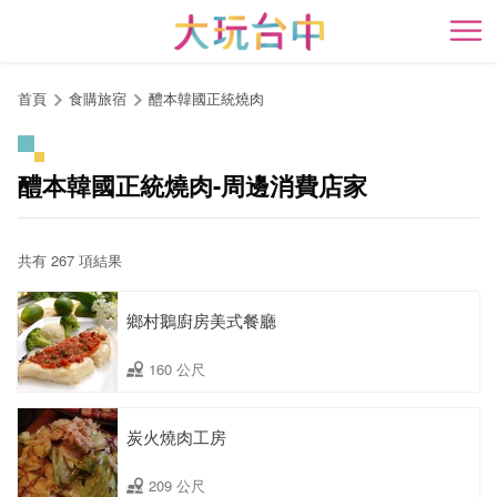
跳
到
開
主
要
首頁
食購旅宿
醴本韓國正統燒肉
內
容
區
醴本韓國正統燒肉-周邊消費店家
塊
共有 267 項結果
鄉村鵝廚房美式餐廳
160 公尺
炭火燒肉工房
209 公尺