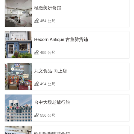
極緻美妍會館
454 公尺
Reborn Antique 古董雜貨鋪
455 公尺
丸文食品-向上店
494 公尺
台中大毅老爺行旅
556 公尺
哈里歐咖啡蔬食館