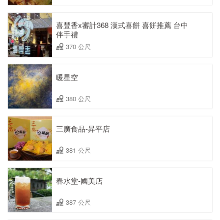
喜豐香x審計368 漢式喜餅 喜餅推薦 台中
伴手禮
370 公尺
暖星空
380 公尺
三廣食品-昇平店
381 公尺
春水堂-國美店
387 公尺