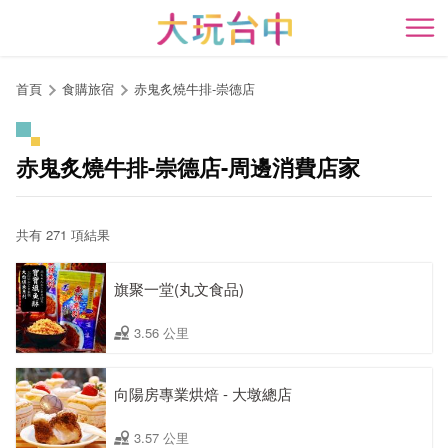
跳
到
開
主
要
首頁
食購旅宿
赤鬼炙燒牛排-崇德店
內
容
區
赤鬼炙燒牛排-崇德店-周邊消費店家
塊
共有 271 項結果
旗聚一堂(丸文食品)
3.56 公里
向陽房專業烘焙 - 大墩總店
3.57 公里