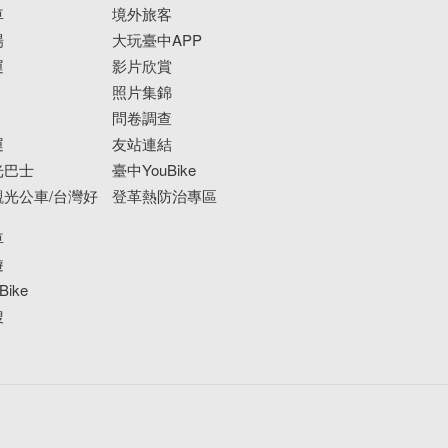
車
境外旅客
場
大玩臺中APP
運
影片欣賞
照片集錦
問卷調查
運
友站連結
光巴士
臺中YouBike
光公車/台灣好
登革熱防治專區
車
遊
ike
搜