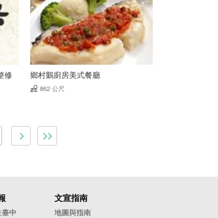
整修
鄉村鵝廚房美式餐廳
862 公尺
報
文宣指南
往臺中
地圖與指南