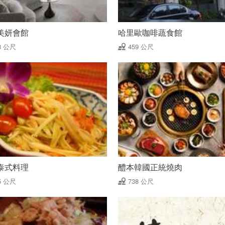
美妍會館
哈里歐咖啡蔬食館
8 公尺
459 公尺
泰式料理
醴本韓國正統燒肉
5 公尺
738 公尺