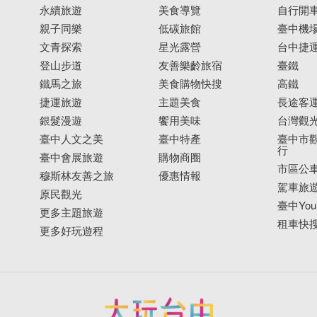
永續旅遊
美食導覽
自行開
親子同樂
低碳旅館
臺中機
文青探索
星光露營
台中捷
登山步道
友善樂齡旅宿
臺鐵
鐵馬之旅
美食購物快搜
高鐵
捷運旅遊
主題美食
長途客
銀髮漫遊
饗用美味
台灣觀
臺中人文之美
臺中特產
臺中市觀
行
臺中會展旅遊
購物商圈
市區公
穆斯林友善之旅
優惠情報
駕車旅
原民觀光
臺中YouB
更多主題旅遊
租車快
更多好玩遊程