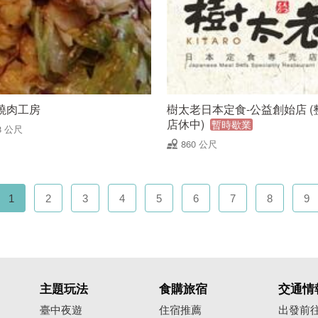
燒肉工房
樹太老日本定食-公益創始店 (
店休中)
暫時歇業
8 公尺
860 公尺
1
2
3
4
5
6
7
8
9
主題玩法
食購旅宿
交通情
臺中夜遊
住宿推薦
出發前