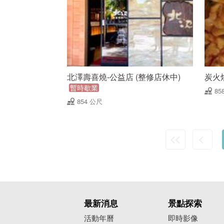
北澤壽喜燒-公益店 (整修店休中)
炭火
暫時歇業
85
854 公尺
最新消息
景點探索
活動年曆
即時影像