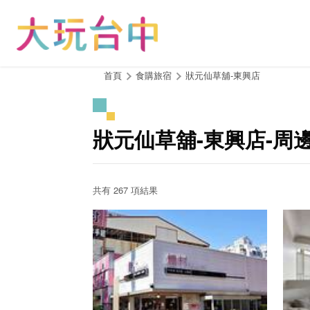
跳
到
主
要
內
:::
首頁
食購旅宿
狀元仙草舖-東興店
容
區
塊
狀元仙草舖-東興店-周
共有 267 項結果