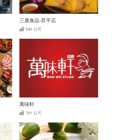
三廣食品-昇平店
540 公尺
萬味軒
761 公尺