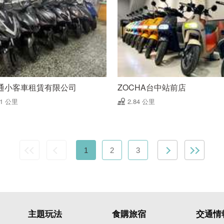
通小客車租賃有限公司
ZOCHA台中站前店
71 公里
2.84 公里
1
2
3
主題玩法
食購旅宿
交通情