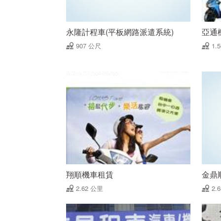
永隆計程車(平板網路派遣系統)
亞通
907 公尺
1.
翔順機車租賃
金鼎
2.62 公里
2.