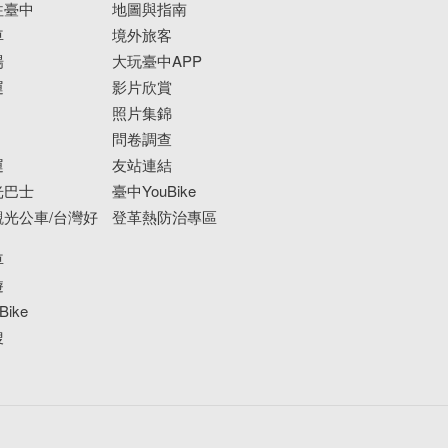
往臺中
地圖與指南
車
境外旅客
場
大玩臺中APP
運
影片欣賞
照片集錦
問卷調查
運
友站連結
光巴士
臺中YouBike
光公車/台灣好
登革熱防治專區
車
遊
ike
搜