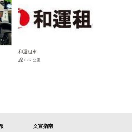
和運租車
2.87 公里
報
文宣指南