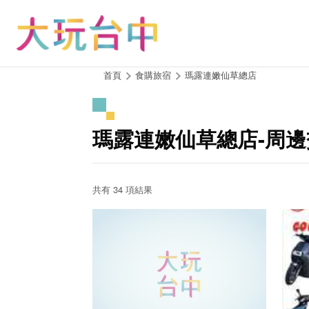
跳
到
主
要
內
:::
首頁
食購旅宿
瑪露連嫩仙草總店
容
區
塊
瑪露連嫩仙草總店-周
共有 34 項結果