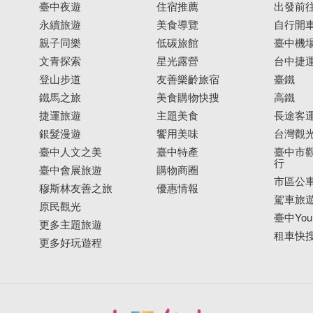
臺中夜遊
住宿推薦
出發前
永續旅遊
美食導覽
自行開
親子同樂
低碳旅館
臺中機
文青探索
星光露營
台中捷
登山步道
友善樂齡旅宿
臺鐵
鐵馬之旅
美食購物快搜
高鐵
捷運旅遊
主題美食
長途客
銀髮漫遊
饗用美味
台灣觀
臺中人文之美
臺中特產
臺中市觀
行
臺中會展旅遊
購物商圈
市區公
穆斯林友善之旅
優惠情報
駕車旅
原民觀光
臺中YouB
更多主題旅遊
租車快
更多好玩遊程