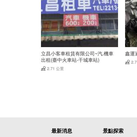
立昌小客車租賃有限公司~汽.機車
鑫運
出租(臺中火車站-干城車站)
2.
2.71 公里
最新消息
景點探索