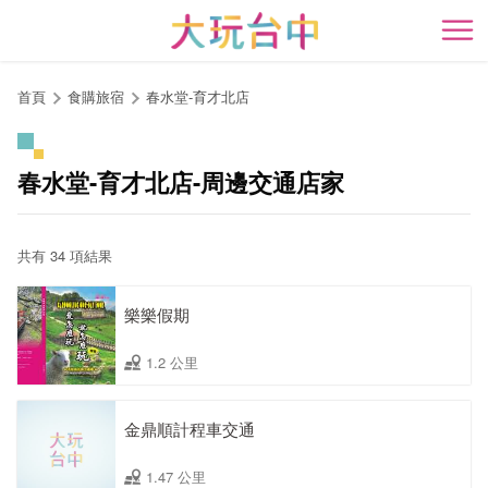
跳
到
開
主
要
首頁
食購旅宿
春水堂-育才北店
內
容
區
春水堂-育才北店-周邊交通店家
塊
共有 34 項結果
樂樂假期
1.2 公里
金鼎順計程車交通
1.47 公里