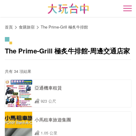
跳
到
開
主
要
首頁
食購旅宿
The Prime-Grill 極炙牛排館
內
容
區
The Prime-Grill 極炙牛排館-周邊交通店家
塊
共有 34 項結果
亞通機車租賃
923 公尺
小馬租車旅遊集團
1.05 公里