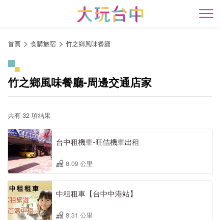
跳
到
開
主
要
首頁
食購旅宿
竹之鄉風味餐廳
內
容
區
竹之鄉風味餐廳-周邊交通店家
塊
共有 32 項結果
台中租機車-旺佶機車出租
8.09 公里
中租租車【台中中港站】
8.31 公里