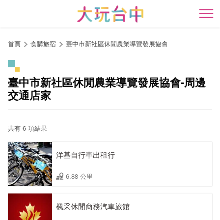
跳
到
開
主
要
首頁
食購旅宿
臺中市新社區休閒農業導覽發展協會
內
容
區
臺中市新社區休閒農業導覽發展協會-周邊
塊
交通店家
共有 6 項結果
洋基自行車出租行
6.88 公里
楓采休閒商務汽車旅館