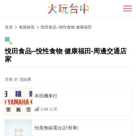
跳
到
開
主
要
首頁
食購旅宿
悅田食品--悅性食物 健康福田
內
容
區
悅田食品--悅性食物 健康福田-周邊交通店
塊
家
共有 31 項結果
本田機車行
2.68 公里
怡美無線電台(計程車)