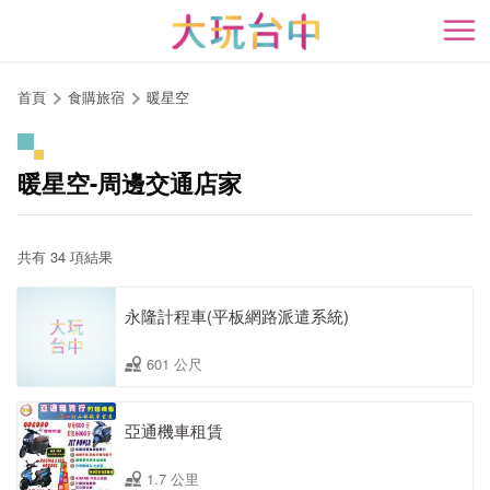
跳
到
開
主
要
首頁
食購旅宿
暖星空
內
容
區
暖星空-周邊交通店家
塊
共有 34 項結果
永隆計程車(平板網路派遣系統)
601 公尺
亞通機車租賃
1.7 公里