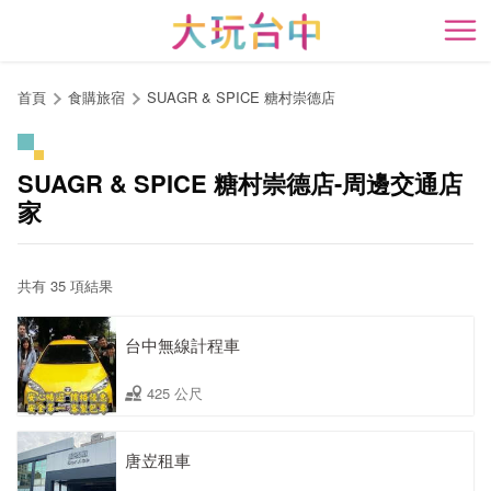
跳
到
開
主
要
首頁
食購旅宿
SUAGR & SPICE 糖村崇德店
內
容
區
SUAGR & SPICE 糖村崇德店-周邊交通店
塊
家
共有 35 項結果
台中無線計程車
425 公尺
唐岦租車