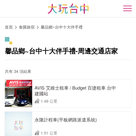
跳
到
開
主
要
首頁
食購旅宿
馨品鄉~台中十大伴手禮
內
容
區
馨品鄉~台中十大伴手禮-周邊交通店家
塊
共有 34 項結果
AVIS 艾維士租車 / Budget 百捷租車 台中
建國站
1.49 公里
永隆計程車(平板網路派遣系統)
1.51 公里